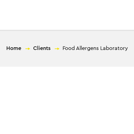
E
Spot
ΗubSpot Services
Γιατί εμάς;
Home
—
Clients
—
Food Allergens Laboratory