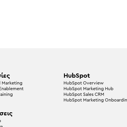
ίες
HubSpot
l Marketing
HubSpot Overview
 Enablement
HubSpot Marketing Hub
raining
HubSpot Sales CRM
HubSpot Marketing Onboardi
σεις
ο
κη