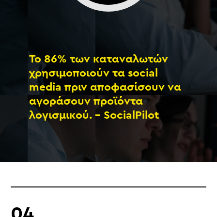
Το 86% των καταναλωτών
χρησιμοποιούν τα social
media πριν αποφασίσουν να
αγοράσουν προϊόντα
λογισμικού. - SocialPilot