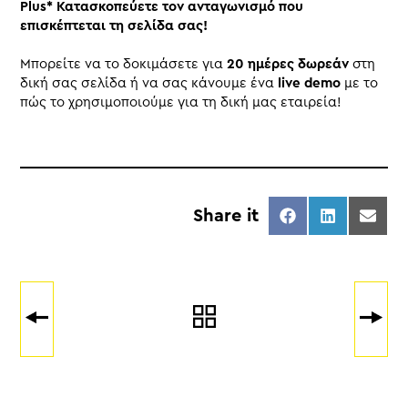
Plus* Κατασκοπεύετε τον ανταγωνισμό που
επισκέπτεται τη σελίδα σας!
Μπορείτε να το δοκιμάσετε για
20 ημέρες δωρεάν
στη
δική σας σελίδα ή να σας κάνουμε ένα
live demo
με το
πώς το χρησιμοποιούμε για τη δική μας εταιρεία!
Share it
Share
Share
Share
on
on
on
Facebook
LinkedIn
Email