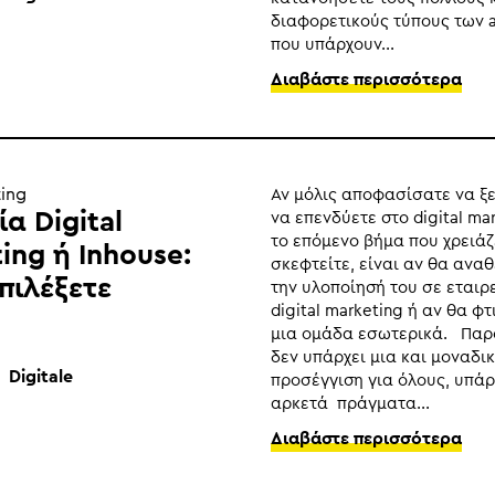
διαφορετικούς τύπους των 
που υπάρχουν...
Διαβάστε περισσότερα
ing
Αν μόλις αποφασίσατε να ξ
ία Digital
να επενδύετε στο digital mar
το επόμενο βήμα που χρειάζ
ing ή Inhouse:
σκεφτείτε, είναι αν θα ανα
επιλέξετε
την υλοποίησή του σε εταιρ
digital marketing ή αν θα φτ
μια ομάδα εσωτερικά. Παρ
δεν υπάρχει μια και μοναδι
Digitale
προσέγγιση για όλους, υπά
αρκετά πράγματα...
Διαβάστε περισσότερα