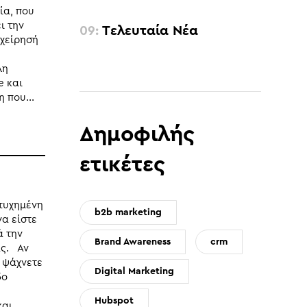
ία, που
ι την
Tελευταία Nέα
ιχείρησή
λη
e και
 που...
Δημοφιλής
ετικέτες
ιτυχημένη
b2b marketing
να είστε
ά την
Brand Awareness
crm
ας. Αν
ι ψάχνετε
Digital Marketing
δο
Hubspot
και