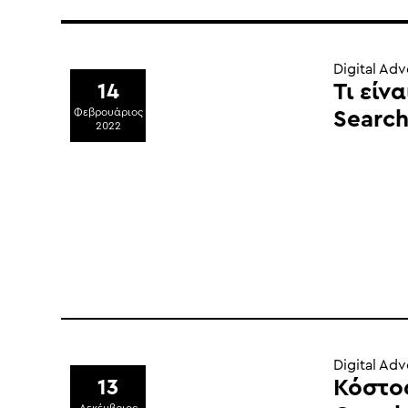
Digital Adv
Τι είν
14
Φεβρουάριος
Search
2022
Digital Adv
Κόστο
13