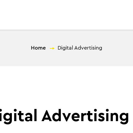
E
Spot
ΗubSpot Services
Γιατί εμάς;
Home
—
Digital Advertising
gital Advertising