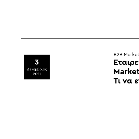
B2B Market
Εταιρε
3
Δεκέμβριος
Market
2021
Τι να 