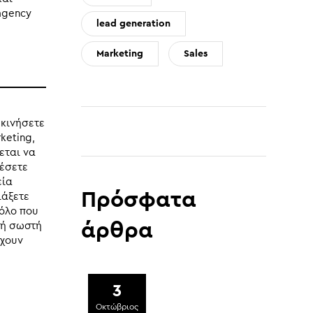
agency
lead generation
Marketing
Sales
εκινήσετε
keting,
εται να
θέσετε
εία
Πρόσφατα
ιάξετε
όλο που
άρθρα
κή σωστή
ρχουν
3
Οκτώβριος