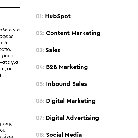
HubSpot
s
αλείο για
Content Marketing
οσφέρει
απτά
Sales
τρόπο.
 τρόπο
νατε για
B2B Marketing
σας σε
ε
..
Inbound Sales
Digital Marketing
Digital Advertising
ήμισης
που
Social Media
 είναι