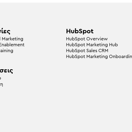
ίες
HubSpot
l Marketing
HubSpot Overview
 Enablement
HubSpot Marketing Hub
raining
HubSpot Sales CRM
HubSpot Marketing Onboardi
σεις
ο
κη