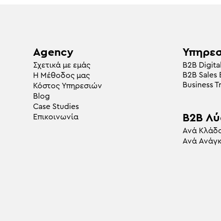
Agency
Υπηρεσ
Σχετικά με εμάς
Β2Β Digita
B2B Sales
Η Μέθοδος μας
Business T
Κόστος Υπηρεσιών
Blog
Case Studies
B2B Λύ
Επικοινωνία
Ανά Κλάδ
Ανά Ανάγ