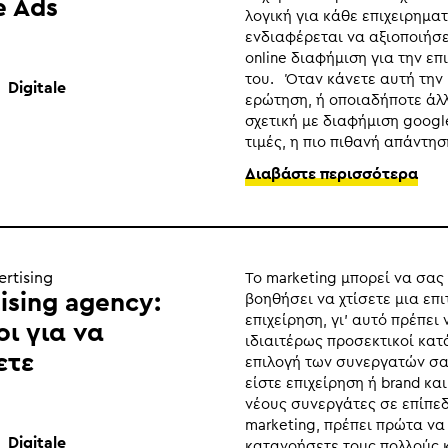
e Ads
λογική για κάθε επιχειρηματ
ενδιαφέρεται να αξιοποιήσε
online διαφήμιση για την επ
του. Όταν κάνετε αυτή την
Digitale
ερώτηση, ή οποιαδήποτε άλ
σχετική με διαφήμιση googl
τιμές, η πιο πιθανή απάντηση
Διαβάστε περισσότερα
ertising
Το marketing μπορεί να σας
ising agency:
βοηθήσει να χτίσετε μια επ
επιχείρηση, γι’ αυτό πρέπει 
οι για να
ιδιαιτέρως προσεκτικοί κατ
ετε
επιλογή των συνεργατών σ
είστε επιχείρηση ή brand κα
νέους συνεργάτες σε επίπε
marketing, πρέπει πρώτα να
Digitale
κατανοήσετε τους πολλούς 