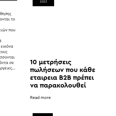
2023
ύθησης
ονται το
ειών που
B
 εικόνα
 τους
ύσσονται
10 μετρήσεις
πάντα σε
ργειες...
πωλήσεων που κάθε
εταιρεια B2B πρέπει
να παρακολουθεί
Read more